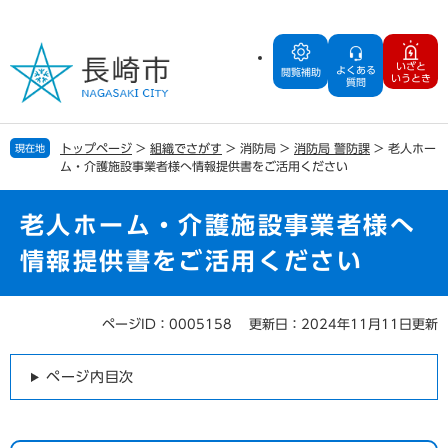
ペ
メ
ー
ニ
ジ
ュ
いざと
よくある
の
ー
閲覧補助
いうとき
質問
先
を
頭
飛
で
ば
トップページ
>
組織でさがす
>
消防局
>
消防局 警防課
>
老人ホー
現在地
す
し
ム・介護施設事業者様へ情報提供書をご活用ください
。
て
本
文
老人ホーム・介護施設事業者様へ
へ
情報提供書をご活用ください
ページID：0005158
更新日：2024年11月11日更新
本
文
ページ内目次