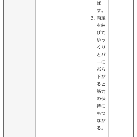
ば
す。
両足
を曲
げて
ゆっ
くり
とバ
ーに
ぶら
下が
ると
筋力
の保
持に
もつ
なが
る。