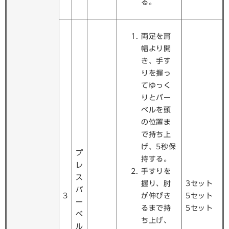
る。
両足を肩
幅より開
き、手す
りを握っ
てゆっく
りとバー
ベルを頭
の位置ま
で持ち上
げ、5秒保
プ
持する。
レ
手すりを
ス
握り、肘
3セット
バ
3
が伸びき
5セット
ー
るまで持
5セット
ベ
ち上げ、
ル