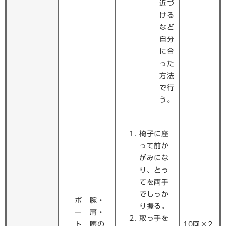
近づ
ける
など
自分
に合
った
方法
で行
う。
椅子に座
って前か
がみにな
り、とっ
てを両手
でしっか
ボ
腕・
り握る。
ー
肩・
取っ手を
ト
腰の
10回×2