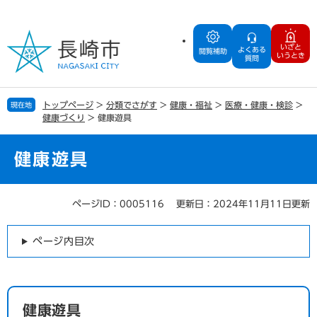
ペ
メ
ー
ニ
ジ
ュ
いざと
よくある
の
ー
閲覧補助
いうとき
質問
先
を
頭
飛
で
ば
トップページ
>
分類でさがす
>
健康・福祉
>
医療・健康・検診
>
現在地
す
し
健康づくり
>
健康遊具
。
て
本
文
健康遊具
へ
ページID：0005116
更新日：2024年11月11日更新
本
文
ページ内目次
健康遊具