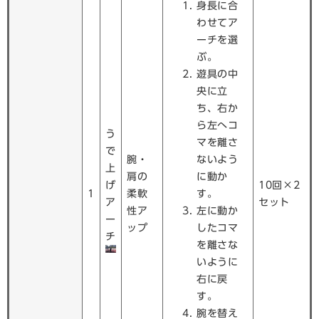
身長に合
わせてア
ーチを選
ぶ。
遊具の中
央に立
ち、右か
ら左へコ
う
マを離さ
で
腕・
ないよう
上
肩の
に動か
げ
10回×2
1
柔軟
す。
ア
セット
性ア
左に動か
ー
ップ
したコマ
チ
を離さな
いように
右に戻
す。
腕を替え