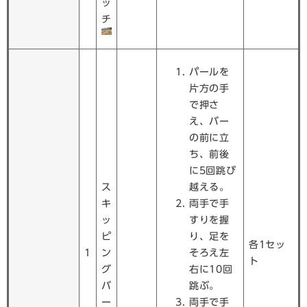
ッ
チ
パールを
片方の手
で押さ
え、バー
の前に立
ち、前後
に5回跳び
ス
越える。
キ
両手で手
ッ
すりを握
ピ
り、足を
各1セッ
1
ン
そろえ左
ト
グ
右に10回
バ
跳ぶ。
ー
両手で手