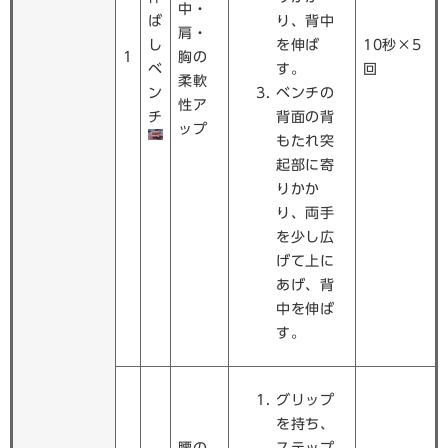
中・
ば
り、背中
肩・
し
を伸ば
10秒×5
1
胸の
ベ
す。
回
柔軟
ン
ベンチの
性ア
チ
背面の背
ップ
もたれ突
起部に寄
りかか
り、両手
を少し広
げて上に
あげ、背
中を伸ば
す。
グリップ
を持ち、