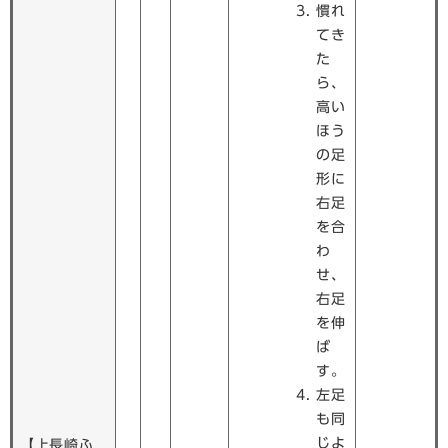
慣れ
てき
た
ら、
高い
ほう
の足
形に
右足
を合
わ
せ、
右足
を伸
ば
す。
左足
も同
じよ
【上長崎ふ