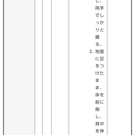
し、
両手
でし
っか
りと
握
る。
地面
に足
をつ
けた
ま
ま、
体を
前に
倒
し、
背中
を伸