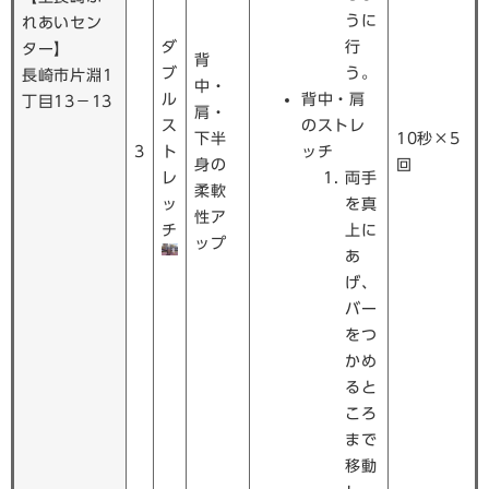
うに
れあいセン
ダ
行
ター】
背
ブ
う。
長崎市片淵1
中・
ル
背中・肩
丁目13−13
肩・
ス
のストレ
下半
10秒×5
3
ト
ッチ
身の
回
レ
両手
柔軟
ッ
を真
性ア
チ
上に
ップ
あ
げ、
バー
をつ
かめ
ると
ころ
まで
移動