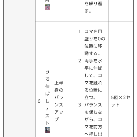
降
を繰り返
す。
コマを目
盛りを0の
位置に移
動する。
両手を水
平に伸ば
う
して、コ
で
上半
マを触れ
伸
身の
る位置に
ば
バラ
立つ。
5回×2セ
6
し
ンス
バランス
ット
テ
アッ
を保ちな
ス
プ
がら、コ
ト
マを前方
へ押し出