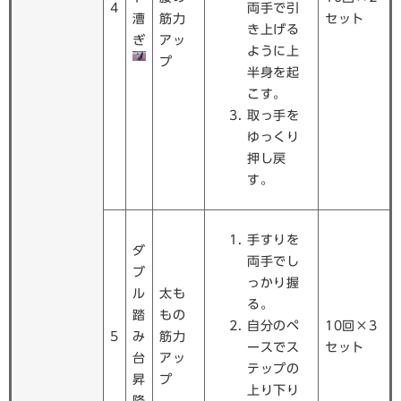
4
両手で引
漕
筋力
セット
き上げる
ぎ
アッ
ように上
プ
半身を起
こす。
取っ手を
ゆっくり
押し戻
す。
手すりを
ダ
両手でし
ブ
っかり握
ル
太も
る。
踏
もの
自分のペ
10回×3
5
み
筋力
ースでス
セット
台
アッ
テップの
昇
プ
上り下り