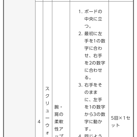
ボードの
中央に立
つ。
最初に左
手を1の数
字に合わ
せ、右手
を2の数字
に合わせ
る。
右手をそ
ス
のまま
ク
に、左手
リ
腕・
を1の数字
ュ
肩の
から3の数
ー
5回×1セ
4
柔軟
字に動か
ウ
ット
性ア
す。
ォ
ップ
同じよう