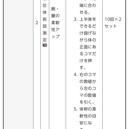
位
端に合わ
腕・
体
せる。
腰の
前
上半身を
10回×2
2
柔軟
屈
できるだ
セット
性ア
測
け曲げな
ップ
定
がら体の
正面にあ
るコマだ
けを押
す。
右のコマ
の数値か
ら左のコ
マの数値
を引く。
体幹の柔
軟性の目
安にな