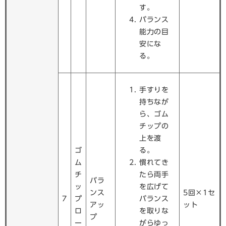
す。
バランス
能力の目
安にな
る。
手すりを
持ちなが
ら、ゴム
チップの
上を渡
ゴ
る。
ム
慣れてき
チ
たら両手
バラ
ッ
を広げて
ンス
5回×1セ
7
プ
バランス
アッ
ット
ロ
を取りな
プ
ー
がらゆっ