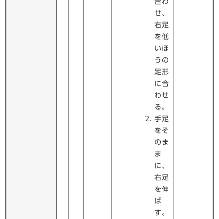
合わ
せ、
右足
を低
いほ
うの
足形
に合
わせ
る。
手足
をそ
のま
ま
に、
右足
を伸
ば
す。