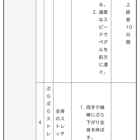
る。
上
適度
級
なス
者
ピー
10
ドで
分
ペダ
間
ルを
前方
に漕
ぐ。
ぶ
ら
ぶ
両手で横
ら
全身
棒にぶら
ス
のス
4
下がり全
ト
トレ
身を伸ば
レ
ッチ
す。