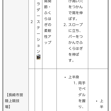
肩関
け高い穴
ラ
節・
をつかん
ダ
ふく
で肩を伸
ー
らは
ばす。
2
ス
ぎの
スロープ
テ
柔軟
に立ち、
ー
性ア
バーをつ
シ
ップ
かんでふ
ョ
くらはぎ
ン
を伸ば
す。
上半身
両手
でペ
【長崎市営
ダル
陸上競技
を握
上
場】
り、
半