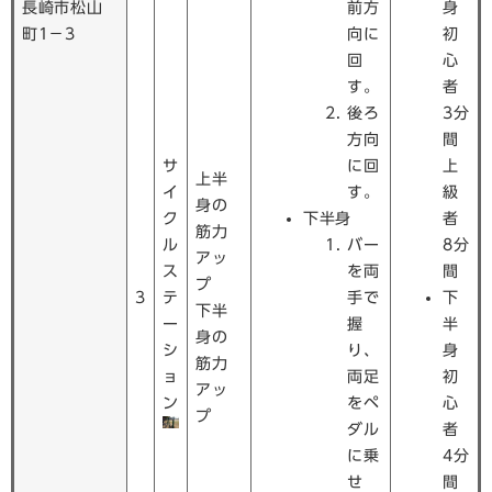
長崎市松山
前方
身
町1−3
向に
初
回
心
す。
者
後ろ
3分
方向
間
サ
に回
上
上半
イ
す。
級
身の
ク
下半身
者
筋力
ル
バー
8分
アッ
ス
を両
間
プ
3
テ
手で
下
下半
ー
握
半
身の
シ
り、
身
筋力
ョ
両足
初
アッ
ン
をペ
心
プ
ダル
者
に乗
4分
せ
間