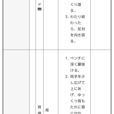
ド
くり渡
る。
わたり終
わった
ら、反対
を向き戻
る。
ベンチに
深く腰掛
ける。
両手を少
し広げて
上にあ
げ、ゆっ
くり背も
背
たれに寄
背
伸
りかか