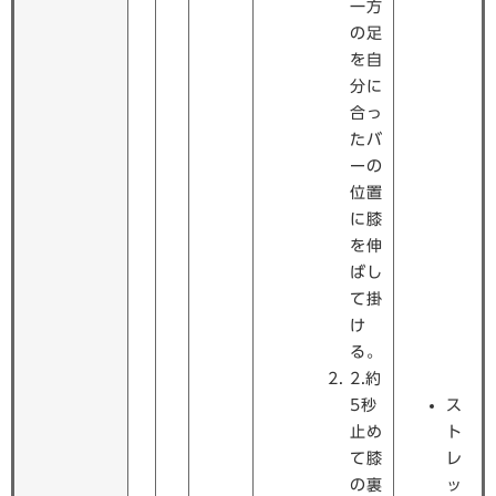
一方
の足
を自
分に
合っ
たバ
ーの
位置
に膝
を伸
ばし
て掛
け
る。
2.約
5秒
ス
止め
ト
て膝
レ
の裏
ッ