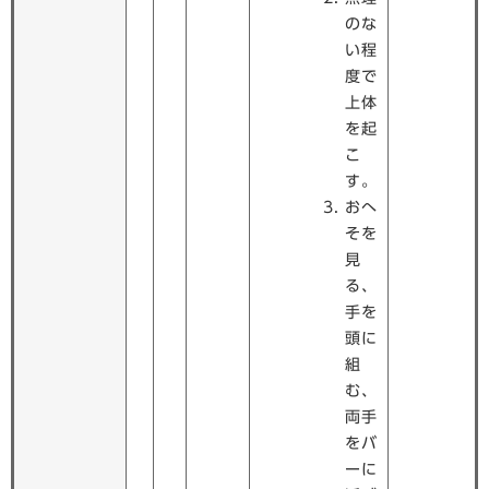
のな
い程
度で
上体
を起
こ
す。
おへ
そを
見
る、
手を
頭に
組
む、
両手
をバ
ーに