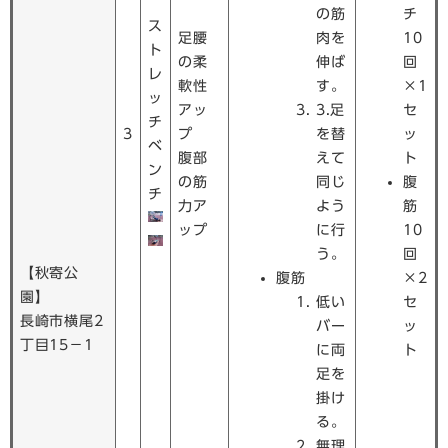
の筋
チ
ス
足腰
肉を
10
ト
の柔
伸ば
回
レ
軟性
す。
×1
ッ
アッ
3.足
セ
チ
3
プ
を替
ッ
ベ
腹部
えて
ト
ン
の筋
同じ
腹
チ
力ア
よう
筋
ップ
に行
10
う。
回
【秋寄公
腹筋
×2
園】
低い
セ
長崎市横尾2
バー
ッ
丁目15−1
に両
ト
足を
掛け
る。
無理