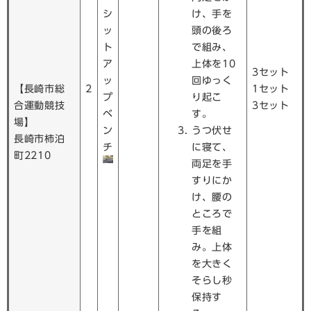
シ
け、手を
ッ
頭の後ろ
ト
で組み、
ア
上体を10
3セット
ッ
回ゆっく
【長崎市総
2
1セット
プ
り起こ
合運動競技
3セット
ベ
す。
場】
ン
うつ伏せ
長崎市柿泊
チ
に寝て、
町2210
両足を手
すりにか
け、腰の
ところで
手を組
み。上体
を大きく
そらし秒
保持す