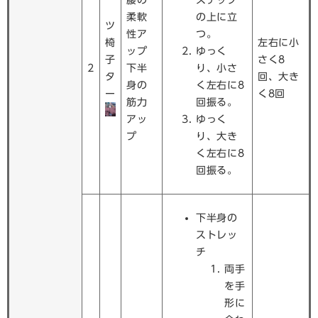
腰の
ステップ
柔軟
の上に立
ツ
性ア
つ。
椅
左右に小
ップ
ゆっく
子
さく8
2
下半
り、小さ
タ
回、大き
身の
く左右に8
ー
く8回
筋力
回振る。
アッ
ゆっく
プ
り、大き
く左右に8
回振る。
下半身の
ストレッ
チ
両手
を手
形に