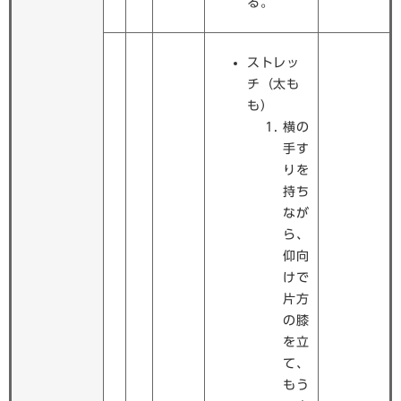
る。
ストレッ
チ（太も
も）
横の
手す
りを
持ち
なが
ら、
仰向
けで
片方
の膝
を立
て、
もう