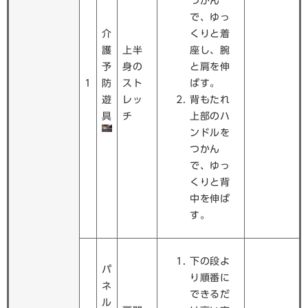
つかん
で、ゆっ
介
くりと着
護
上半
座し、腕
予
身の
と肩を伸
1
防
スト
ばす。
遊
レッ
背もたれ
具
チ
上部のハ
ンドルを
つかん
で、ゆっ
くりと背
中を伸ば
す。
下の段よ
パ
り順番に
ネ
できるだ
ル