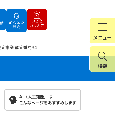
いざと
よくある
助
いうとき
質問
メニュー
定事業 認定番号84
検索
AI（人工知能）は
こんなページをおすすめします