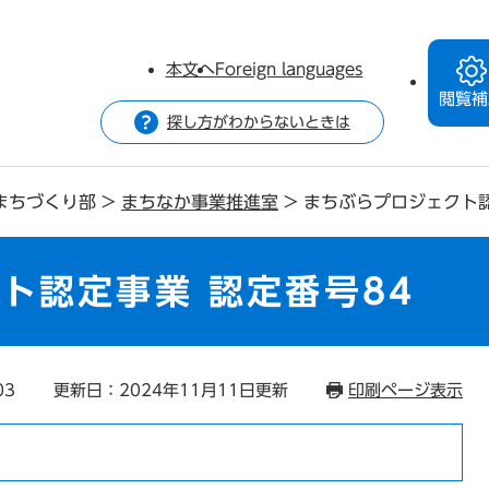
本文へ
Foreign languages
閲覧補
探し方がわからないときは
まちづくり部
>
まちなか事業推進室
>
まちぶらプロジェクト認
ト認定事業 認定番号84
03
更新日：2024年11月11日更新
印刷ページ表示