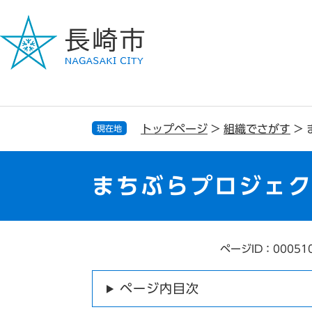
ペ
メ
ー
ニ
ジ
ュ
の
ー
先
を
頭
飛
で
ば
す
し
トップページ
>
組織でさがす
>
現在地
。
て
本
文
まちぶらプロジェク
へ
ページID：00051
本
文
ページ内目次