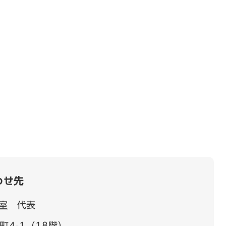
わせ先
室
代表
4-1（18階）