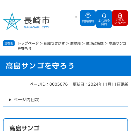
ペ
メ
ー
ニ
ジ
ュ
いざと
よくある
の
ー
閲覧補助
いうとき
質問
先
を
頭
飛
で
ば
トップページ
>
組織でさがす
>
環境部
>
環境政策課
>
高島サンゴ
現在地
す
し
を守ろう
。
て
本
文
高島サンゴを守ろう
へ
ページID：0005076
更新日：2024年11月11日更新
本
文
ページ内目次
高島サンゴ