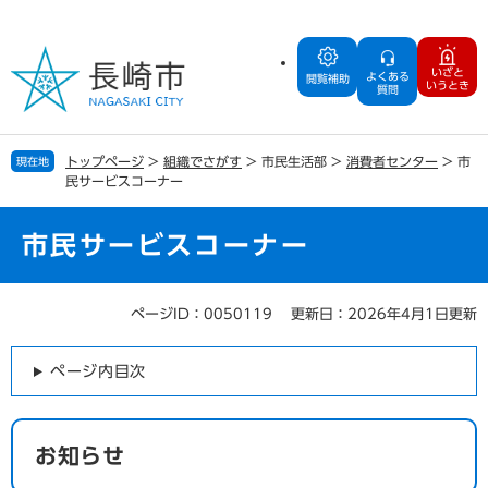
ペ
メ
ー
ニ
ジ
ュ
いざと
よくある
の
ー
閲覧補助
いうとき
質問
先
を
頭
飛
で
ば
トップページ
>
組織でさがす
>
市民生活部
>
消費者センター
>
市
現在地
す
し
民サービスコーナー
。
て
本
文
市民サービスコーナー
へ
ページID：0050119
更新日：2026年4月1日更新
本
文
ページ内目次
お知らせ