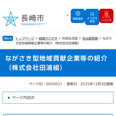
ペ
メ
ー
ニ
ジ
ュ
いざと
よくある
の
ー
閲覧補助
いうとき
質問
先
を
頭
飛
で
ば
トップページ
>
組織でさがす
>
市民生活部
>
自治振興課
>
ながさ
現在地
す
し
き型地域貢献企業等の紹介（株式会社田浦組）
。
て
本
文
ながさき型地域貢献企業等の紹介
へ
（株式会社田浦組）
ページID：0050021
更新日：2025年12月3日更新
本
文
ページ内目次