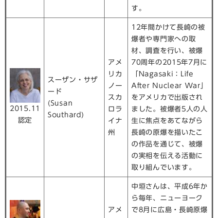
す。
12年間かけて長崎の被
爆者や専門家への取
材、調査を行い、被爆
アメ
70周年の2015年7月に
リカ
「Nagasaki：Life
スーザン・サザ
ノー
After Nuclear War」
ード
スカ
をアメリカで出版され
(Susan
2015.11
ロラ
ました。被爆者5人の人
Southard)
認定
イナ
生に焦点をあてながら
州
長崎の原爆を描いたこ
の作品を通じて、被爆
の実相を伝える活動に
取り組んでいます。
中垣さんは、平成6年か
ら毎年、ニューヨーク
アメ
で8月に広島・長崎原爆