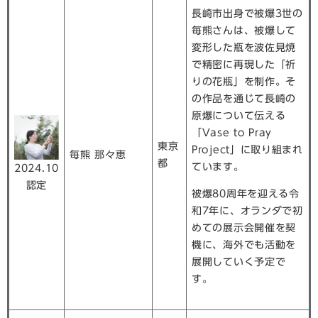
長崎市出身で被爆3世の
毎熊さんは、被爆して
変形した瓶を波佐見焼
で精密に再現した「祈
りの花瓶」を制作。そ
の作品を通じて長崎の
原爆について伝える
「Vase to Pray
東京
Project」に取り組まれ
毎熊 那々恵
都
ています。
2024.10
認定
被爆80周年を迎える令
和7年に、オランダで初
めての展示会開催を契
機に、海外でも活動を
展開していく予定で
す。