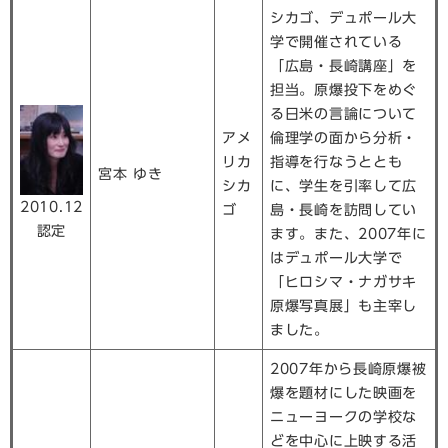
シカゴ、デュポール大
学で開催されている
「広島・長崎講座」を
担当。原爆投下をめぐ
る日米の言論について
アメ
倫理学の面から分析・
リカ
指導を行なうととも
宮本 ゆき
シカ
に、学生を引率して広
2010.12
ゴ
島・長崎を訪問してい
認定
ます。また、2007年に
はデュポール大学で
「ヒロシマ・ナガサキ
原爆写真展」も主宰し
ました。
2007年から長崎原爆被
爆を題材にした映画を
ニューヨークの学校な
どを中心に上映する活