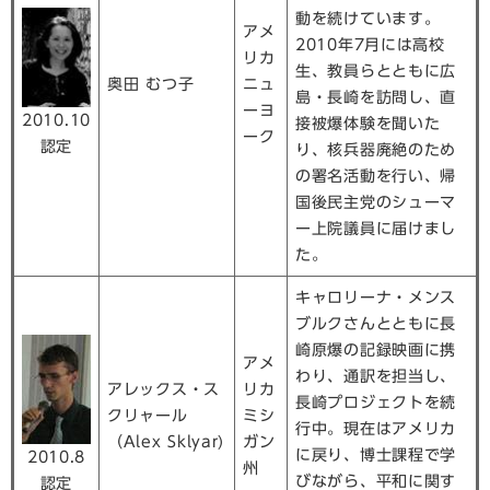
動を続けています。
アメ
2010年7月には高校
リカ
生、教員らとともに広
奥田 むつ子
ニュ
島・長崎を訪問し、直
ーヨ
2010.10
接被爆体験を聞いた
ーク
認定
り、核兵器廃絶のため
の署名活動を行い、帰
国後民主党のシューマ
ー上院議員に届けまし
た。
キャロリーナ・メンス
ブルクさんとともに長
崎原爆の記録映画に携
アメ
わり、通訳を担当し、
アレックス・ス
リカ
長崎プロジェクトを続
クリャール
ミシ
行中。現在はアメリカ
（Alex Sklyar)
ガン
に戻り、博士課程で学
2010.8
州
びながら、平和に関す
認定