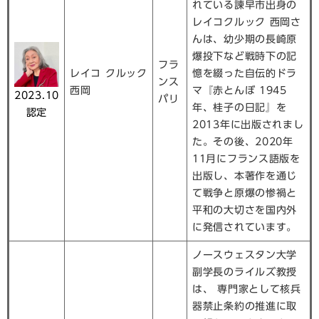
れている諫早市出身の
レイコクルック 西岡さ
んは、幼少期の長崎原
爆投下など戦時下の記
フラ
レイコ クルック
憶を綴った自伝的ドラ
ンス
西岡
マ『赤とんぼ 1945
2023.10
パリ
年、桂子の日記』を
認定
2013年に出版されまし
た。その後、2020年
11月にフランス語版を
出版し、本著作を通じ
て戦争と原爆の惨禍と
平和の大切さを国内外
に発信されています。
ノースウェスタン大学
副学長のライルズ教授
は、 専門家として核兵
器禁止条約の推進に取