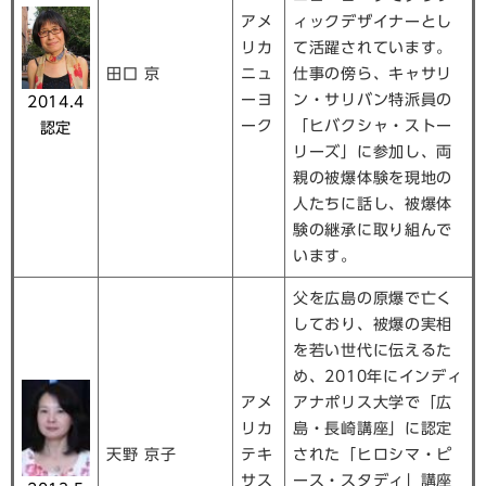
アメ
ィックデザイナーとし
リカ
て活躍されています。
田口 京
ニュ
仕事の傍ら、キャサリ
ーヨ
ン・サリバン特派員の
2014.4
ーク
「ヒバクシャ・ストー
認定
リーズ」に参加し、両
親の被爆体験を現地の
人たちに話し、被爆体
験の継承に取り組んで
います。
父を広島の原爆で亡く
しており、被爆の実相
を若い世代に伝えるた
め、2010年にインディ
アメ
アナポリス大学で「広
リカ
島・長崎講座」に認定
天野 京子
テキ
された「ヒロシマ・ピ
サス
ース・スタディ」講座