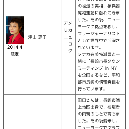
の被爆の実相、核兵器
廃絶運動に触れてきま
した。その後、ニュー
アメ
ヨークに拠点を移し、
リカ
フリージャーナリスト
津山 恵子
ニュ
として世界中で活躍さ
ーヨ
2014.4
れています。
ーク
認定
タナカ有美特派員と一
緒に「長崎市長タウン
ミーティング in NY」
を企画するなど、平和
都市長崎の情報発信を
行っています。
田口さんは、長崎市浦
上地区出身で、被爆者
の両親のもとで育ちま
した。その後渡米し、
ニューヨークでグラフ