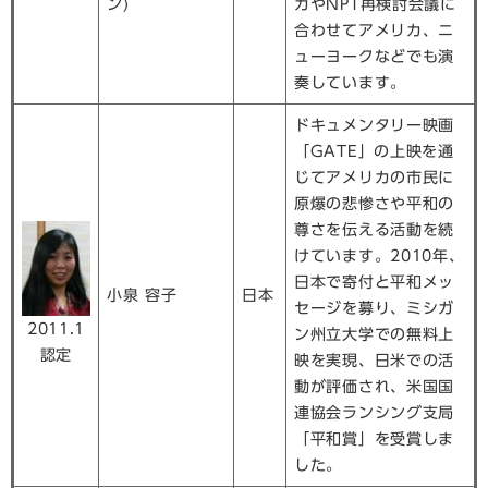
ン)
カやNPT再検討会議に
合わせてアメリカ、ニ
ューヨークなどでも演
奏しています。
ドキュメンタリー映画
「GATE」の上映を通
じてアメリカの市民に
原爆の悲惨さや平和の
尊さを伝える活動を続
けています。2010年、
日本で寄付と平和メッ
小泉 容子
日本
セージを募り、ミシガ
2011.1
ン州立大学での無料上
認定
映を実現、日米での活
動が評価され、米国国
連協会ランシング支局
「平和賞」を受賞しま
した。