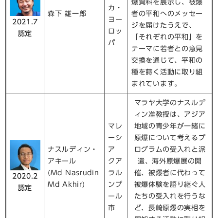
爆資料を展示し、被爆
カ・
森下 雄一郎
者の平和へのメッセー
ヨー
2021.7
ジを届けたうえで、
ロッ
認定
「それぞれの平和」を
パ
テーマに若者との意見
交換を通じて、平和の
種を蒔く活動に取り組
まれています。
マラヤ大学のナスルデ
ィン准教授は、アジア
マレ
地域の青少年が一緒に
ーシ
原爆について考えるプ
ナスルディン・
ア
ログラムの受入れと派
アキール
クア
遣、海外原爆展の開
(Md Nasrudin
ラル
催、被爆者に代わって
2020.2
Md Akhir)
ンプ
被爆体験を語り継ぐ人
認定
ール
たちの受入れを行うな
市
ど、長崎原爆の実相を