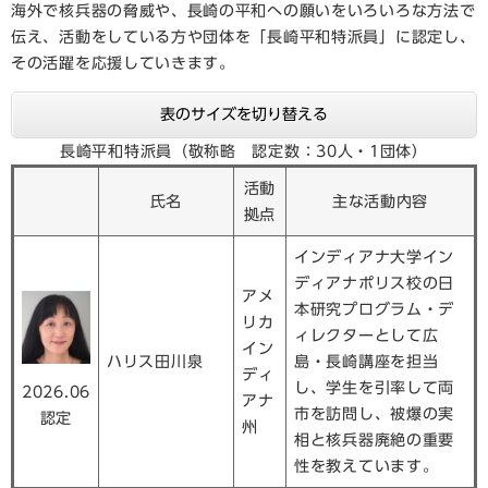
海外で核兵器の脅威や、長崎の平和への願いをいろいろな方法で
伝え、活動をしている方や団体を「長崎平和特派員」に認定し、
その活躍を応援していきます。
表のサイズを切り替える
長崎平和特派員（敬称略 認定数：30人・1団体）
活動
氏名
主な活動内容
拠点
インディアナ大学イン
ディアナポリス校の日
アメ
本研究プログラム・デ
リカ
ィレクターとして広
イン
ハリス田川泉
島・長崎講座を担当
ディ
し、学生を引率して両
2026.06
アナ
市を訪問し、被爆の実
認定
州
相と核兵器廃絶の重要
性を教えています。