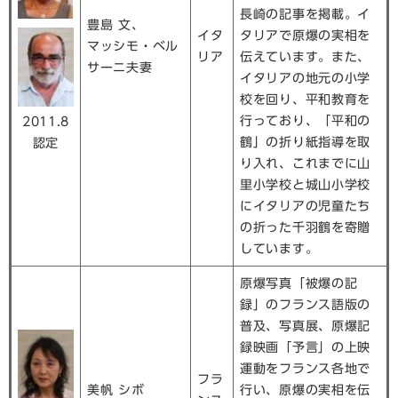
長崎の記事を掲載。イ
豊島 文、
イタ
タリアで原爆の実相を
マッシモ・ベル
リア
伝えています。また、
サーニ夫妻
イタリアの地元の小学
校を回り、平和教育を
行っており、「平和の
2011.8
鶴」の折り紙指導を取
認定
り入れ、これまでに山
里小学校と城山小学校
にイタリアの児童たち
の折った千羽鶴を寄贈
しています。
原爆写真「被爆の記
録」のフランス語版の
普及、写真展、原爆記
録映画「予言」の上映
運動をフランス各地で
フラ
美帆 シボ
行い、原爆の実相を伝