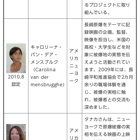
るプロジェクトに取り
組んでいる。
長崎原爆をテーマに記
録映画の企画。監督、
映像を担当し、米国の
キャロリーナ・
高校・大学生などを対
アメ
バン・デア・
象に被爆地の実態を伝
リカ
メンスブルク
えようと活動されてい
ニュ
（Carolina
ます。2009年には、長
ーヨ
2010.8
van der
崎平和推進協会で2カ月
ーク
認定
mensbrugghe)
余りの職場体験を通
じ、被爆の実相に触
れ、被爆者との交流も
深めました。
タナカさんは、ニュー
ヨークで原爆被爆の実
アメ
相を伝える映画の上映
リカ