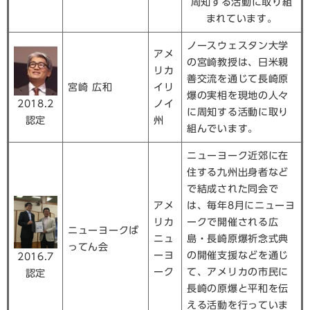
周知する活動に取り組
まれています。
ノースウェスタン大学
アメ
の宮崎教授は、日米親
リカ
善交流を通じて長崎原
宮崎 広和
イリ
爆の実相を現地の人々
2018.2
ノイ
に周知する活動に取り
認定
州
組んでいます。
ニューヨーク近郊に在
住する九州出身者など
で結成された同会で
アメ
は、毎年8月にニューヨ
リカ
ークで開催される広
ニューヨークば
ニュ
島・長崎原爆祈念式典
ってん会
ーヨ
の開催支援などを通じ
2016.7
ーク
て、アメリカの市民に
認定
長崎の原爆と平和を伝
える活動を行っていま