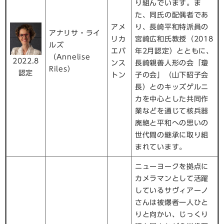
り組んでいます。ま
た、同氏の配偶者であ
アメ
り、長崎平和特派員の
アナリサ・ライ
リカ
宮崎広和氏教授（2018
ルズ
エバ
年2月認定）とともに、
（Annelise
2022.8
ンス
長崎親善人形の会「瓊
Riles）
認定
トン
子の会」（山下昭子会
長）とのキッズゲルニ
カを中心とした共同作
業などを通じて核兵器
廃絶と平和への思いの
世代間の継承に取り組
まれています。
ニューヨークを拠点に
カメラマンとして活躍
しているサヴィアーノ
さんは被爆者一人ひと
りと向かい、じっくり