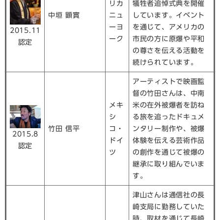
リカ
犠牲者追悼式典を開催
中垣 顕實
ニュ
しています。イベント
ーヨ
を通じて、アメリカの
2015.11
ーク
市民の方に原爆や平和
認定
の尊さを伝える活動を
続けられています。
アーティストで映画監
督の竹田さんは、中南
メキ
米の在外被爆者を訪ね
シ
る旅を追ったドキュメ
竹田 信平
コ・
ンタリー制作や、被爆
2015.8
ドイ
体験を伝える芸術作品
認定
ツ
の創作を通じて被爆の
継承に取り組んでいま
す。
津山さんは通信社の長
崎支局に勤務していた
時、取材を通じて長崎