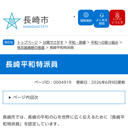
ペ
メ
ー
ニ
ジ
ュ
いざと
よくある
の
ー
閲覧補助
いうとき
質問
先
を
頭
飛
で
ば
トップページ
>
分類でさがす
>
平和・原爆
>
平和への取り組み
>
現在地
す
し
核兵器廃絶の推進
>
長崎平和特派員
。
て
本
文
長崎平和特派員
へ
ページID：0004919
更新日：2026年6月9日更新
本
文
ページ内目次
長崎市では、長崎の平和の心を世界に広く伝えるために「長崎平
和特派員」を認定しています。