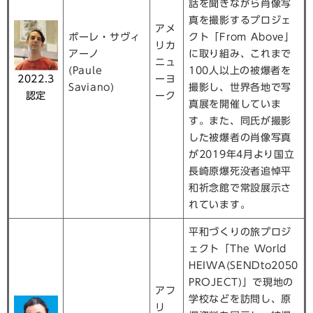
話を聞きながら肖像写
真を撮影するプロジェ
アメ
ポーレ・サヴィ
クト「From Above」
リカ
アーノ
に取り組み、これまで
ニュ
(Paule
100人以上の被爆者を
2022.3
ーヨ
Saviano)
撮影し、世界各地で写
認定
ーク
真展を開催していま
す。また、同氏が撮影
した被爆者の肖像写真
が2019年4月より国立
長崎原爆死没者追悼平
和祈念館で常設展示さ
れています。
平和づくりの旅プロジ
ェクト「The World
HEIWA(SENDto2050
PROJECT)」で現地の
アフ
学校などを訪問し、原
リ