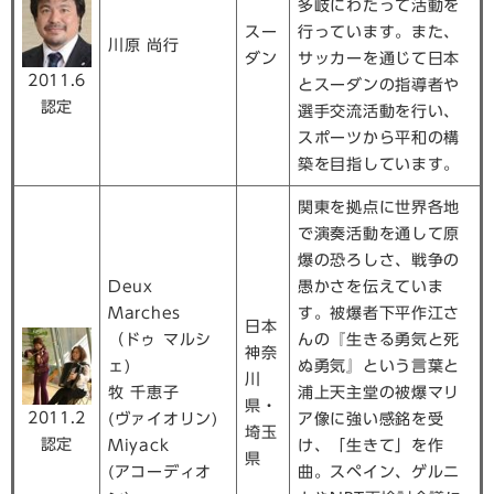
多岐にわたって活動を
スー
行っています。また、
川原 尚行
ダン
サッカーを通じて日本
2011.6
とスーダンの指導者や
認定
選手交流活動を行い、
スポーツから平和の構
築を目指しています。
関東を拠点に世界各地
で演奏活動を通して原
爆の恐ろしさ、戦争の
Deux
愚かさを伝えていま
Marches
す。被爆者下平作江さ
日本
（ドゥ マルシ
んの『生きる勇気と死
神奈
ェ)
ぬ勇気』という言葉と
川
牧 千恵子
浦上天主堂の被爆マリ
県・
2011.2
(ヴァイオリン)
ア像に強い感銘を受
埼玉
認定
Miyack
け、「生きて」を作
県
(アコーディオ
曲。スペイン、ゲルニ