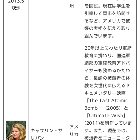
2013.5
州
を開設。現在は学生を
認定
引率して両市を訪問す
るなど、アメリカで被
爆の実相を伝える取り
組んでいます。
20年以上にわたり軍縮
教育に携わり、国連軍
縮部の軍縮教育アドバ
イサーも務めるかたわ
ら、長崎の被爆者の体
験を次世代に伝えるド
キュメンタリー映画
「The Last Atomic
Bomb」（2005）と
「Ultimate Wish」
(2011)を制作していま
アメ
キャサリン・サ
す。また、現在では、
リカ
リバン
被爆者をニューヨーク