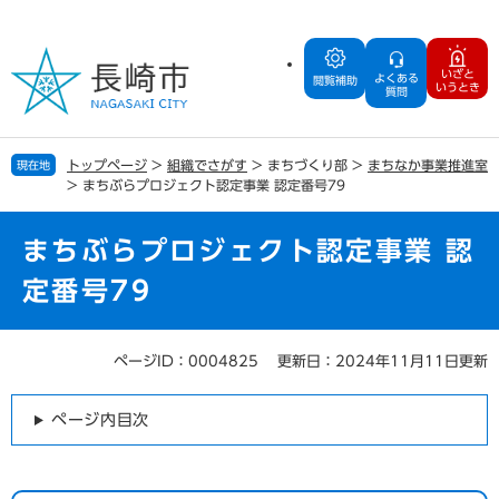
ペ
メ
ー
ニ
ジ
ュ
いざと
よくある
の
ー
閲覧補助
いうとき
質問
先
を
頭
飛
で
ば
トップページ
>
組織でさがす
>
まちづくり部
>
まちなか事業推進室
現在地
す
し
>
まちぶらプロジェクト認定事業 認定番号79
。
て
本
文
まちぶらプロジェクト認定事業 認
へ
定番号79
ページID：0004825
更新日：2024年11月11日更新
本
文
ページ内目次