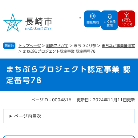
ペ
メ
ー
ニ
ジ
ュ
いざと
よくある
の
ー
閲覧補助
いうとき
質問
先
を
頭
飛
で
ば
トップページ
>
組織でさがす
>
まちづくり部
>
まちなか事業推進室
現在地
す
し
>
まちぶらプロジェクト認定事業 認定番号78
。
て
本
文
まちぶらプロジェクト認定事業 認
へ
定番号78
ページID：0004816
更新日：2024年11月11日更新
本
文
ページ内目次