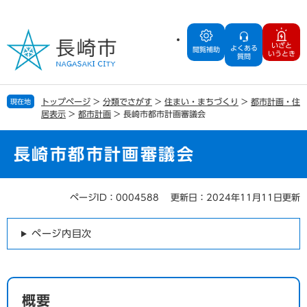
ペ
メ
ー
ニ
ジ
ュ
いざと
よくある
の
ー
閲覧補助
いうとき
質問
先
を
頭
飛
で
ば
トップページ
>
分類でさがす
>
住まい・まちづくり
>
都市計画・住
現在地
す
し
居表示
>
都市計画
>
長崎市都市計画審議会
。
て
本
文
長崎市都市計画審議会
へ
ページID：0004588
更新日：2024年11月11日更新
本
文
ページ内目次
概要