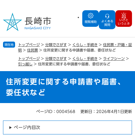
ペ
メ
ー
ニ
ジ
ュ
いざと
よくある
の
ー
閲覧補助
いうとき
質問
先
を
頭
飛
で
ば
トップページ
>
分類でさがす
>
くらし・手続き
>
住民票・戸籍・証
現在地
す
し
明
>
住民票
>
住所変更に関する申請書や届書、委任状など
。
て
トップページ
>
分類でさがす
>
くらし・手続き
>
ライフシーン
>
本
引っ越し
>
住所変更に関する申請書や届書、委任状など
文
へ
住所変更に関する申請書や届書、
委任状など
ページID：0004568
更新日：2026年4月1日更新
本
文
ページ内目次