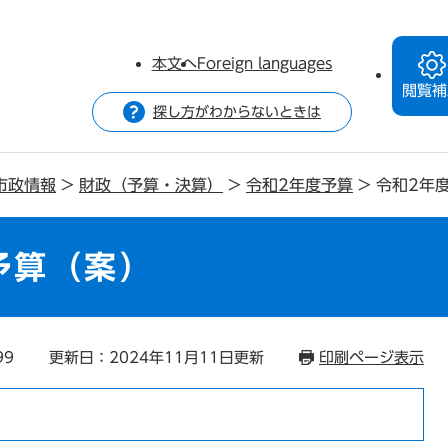
本文へ
Foreign languages
閲覧補
探し方がわからないときは
市政情報
>
財政（予算・決算）
>
令和2年度予算
>
令和2年
予算（案）
99
更新日：2024年11月11日更新
印刷ページ表示