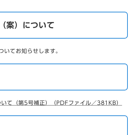
算（案）について
についてお知らせします。
いて（第5号補正）（PDFファイル／381KB）