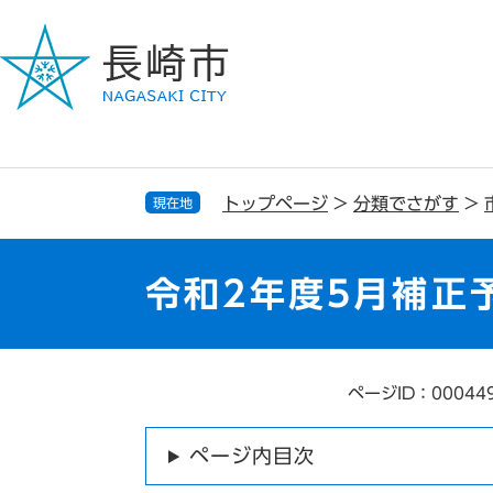
ペ
メ
ー
ニ
ジ
ュ
の
ー
先
を
頭
飛
で
ば
す
し
トップページ
>
分類でさがす
>
現在地
。
て
本
文
令和2年度5月補正
へ
ページID：00044
本
文
ページ内目次