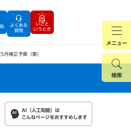
いざと
よくある
助
いうとき
質問
メニュー
度5月補正予算（案）
検索
AI（人工知能）は
こんなページをおすすめします