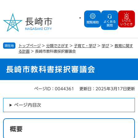
ペ
メ
ー
ニ
ジ
ュ
いざと
よくある
の
ー
閲覧補助
いうとき
質問
先
を
頭
飛
で
ば
トップページ
>
分類でさがす
>
子育て・学び
>
学び
>
教育に関す
現在地
す
し
る計画
>
長崎市教科書採択審議会
。
て
本
文
長崎市教科書採択審議会
へ
ページID：0044361
更新日：2025年3月17日更新
本
文
ページ内目次
概要