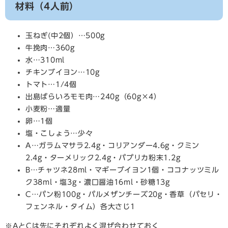
材料（4人前）
玉ねぎ(中2個）…500g
牛挽肉…360g
水…310ml
チキンブイヨン…10g
トマト…1/4個
出島ばらいろモモ肉…240g（60g×4）
小麦粉…適量
卵…1個
塩・こしょう…少々
A…ガラムマサラ2.4g・コリアンダー4.6g・クミン
2.4g・ターメリック2.4g・パプリカ粉末1.2g
B…チャツネ28ml・マギーブイヨン1個・ココナッツミル
ク38ml・塩3g・濃口醤油16ml・砂糖13g
C…パン粉100g・パルメザンチーズ20g・香草（パセリ・
フェンネル・タイム）各大さじ1
※AとCは先にそれぞれよく混ぜ合わせておく