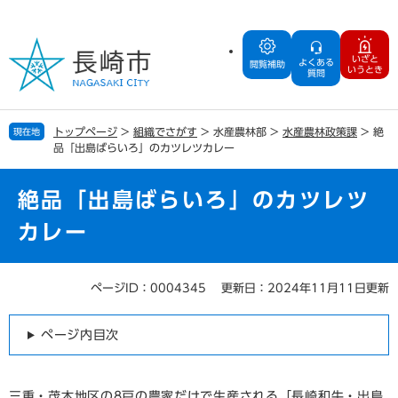
ペ
メ
ー
ニ
ジ
ュ
いざと
よくある
の
ー
閲覧補助
いうとき
質問
先
を
頭
飛
で
ば
トップページ
>
組織でさがす
>
水産農林部
>
水産農林政策課
>
絶
現在地
す
し
品「出島ばらいろ」のカツレツカレー
。
て
本
文
絶品「出島ばらいろ」のカツレツ
へ
カレー
ページID：0004345
更新日：2024年11月11日更新
本
文
ページ内目次
三重・茂木地区の8戸の農家だけで生産される「長崎和牛・出島