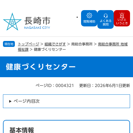
ペ
メ
ー
ニ
ジ
ュ
いざと
よくある
の
ー
閲覧補助
いうとき
質問
先
を
頭
飛
で
ば
トップページ
>
組織でさがす
>
南総合事務所
>
南総合事務所 地域
現在地
す
し
福祉課
>
健康づくりセンター
。
て
本
文
健康づくりセンター
へ
ページID：0004321
更新日：2026年6月1日更新
本
文
ページ内目次
基本情報