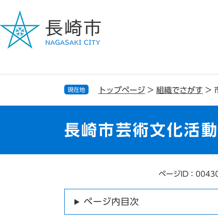
ペ
メ
ー
ニ
ジ
ュ
の
ー
先
を
頭
飛
で
ば
す
し
トップページ
>
組織でさがす
>
現在地
。
て
本
文
長崎市芸術文化活
へ
ページID：0043
本
文
ページ内目次