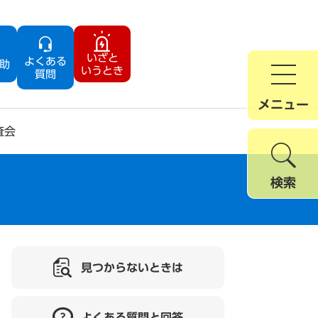
いざと
よくある
助
いうとき
質問
メニュー
査会
検索
見つからないときは
よくある質問と回答