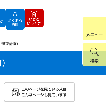
いざと
よくある
助
いうとき
質問
メニュー
、建築計画）
検索
画）
このページを見ている人は
こんなページも見ています