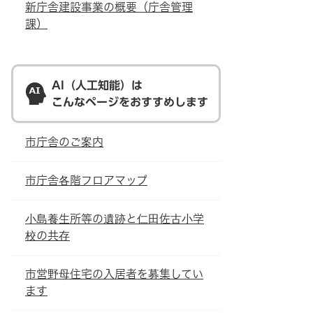
新庁舎建設事業の概要（庁舎管理
課）
AI（人工知能）は
こんなページをおすすめします
市庁舎のご案内
市庁舎各階フロアマップ
小島養生所等の遺跡と仁田佐古小学
校の共存
市営野母住宅の入居者を募集してい
ます