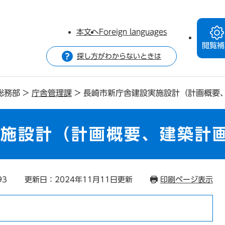
本文へ
Foreign languages
閲覧補
探し方がわからないときは
総務部
>
庁舎管理課
>
長崎市新庁舎建設実施設計（計画概要
実施設計（計画概要、建築計
93
更新日：2024年11月11日更新
印刷ページ表示