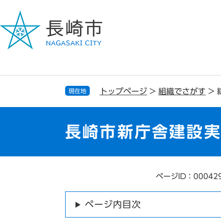
ペ
メ
ー
ニ
ジ
ュ
の
ー
先
を
頭
飛
で
ば
す
し
トップページ
>
組織でさがす
>
現在地
。
て
本
文
長崎市新庁舎建設
へ
ページID：00042
本
文
ページ内目次