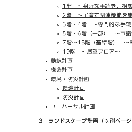
1階 ～身近な手続き、相
2階 ～子育て関連機能を
3階・4階 ～専門的な手
5階・6階（一部） ～市
7階～18階（基準階） ～
19階 ～展望フロア～
動線計画
構造計画
環境・防災計画
環境計画
防災計画
ユニバーサル計画
3 ランドスケープ計画（※別ペー