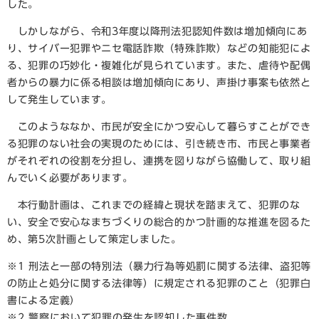
した。
しかしながら、令和3年度以降刑法犯認知件数は増加傾向にあ
り、サイバー犯罪やニセ電話詐欺（特殊詐欺）などの知能犯によ
る、犯罪の巧妙化・複雑化が見られています。また、虐待や配偶
者からの暴力に係る相談は増加傾向にあり、声掛け事案も依然と
して発生しています。
このようななか、市民が安全にかつ安心して暮らすことができ
る犯罪のない社会の実現のためには、引き続き市、市民と事業者
がそれぞれの役割を分担し、連携を図りながら協働して、取り組
んでいく必要があります。
本行動計画は、これまでの経緯と現状を踏まえて、犯罪のな
い、安全で安心なまちづくりの総合的かつ計画的な推進を図るた
め、第5次計画として策定しました。
※1 刑法と一部の特別法（暴力行為等処罰に関する法律、盗犯等
の防止と処分に関する法律等）に規定される犯罪のこと（犯罪白
書による定義）
※2 警察において犯罪の発生を認知した事件数