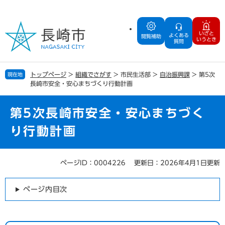
ペ
メ
ー
ニ
ジ
ュ
いざと
よくある
の
ー
閲覧補助
いうとき
質問
先
を
頭
飛
で
ば
トップページ
>
組織でさがす
>
市民生活部
>
自治振興課
>
第5次
現在地
す
し
長崎市安全・安心まちづくり行動計画
。
て
本
文
第5次長崎市安全・安心まちづく
へ
り行動計画
ページID：0004226
更新日：2026年4月1日更新
本
文
ページ内目次