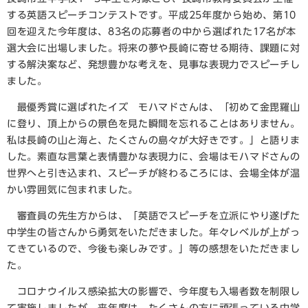
する英語スピーチコンテストです。平成25年度から始め、第10
回を迎えた今年度は、83名の応募者の中から選ばれた17名が本
選大会に出場しました。将来の夢や長崎に寄せる期待、課題に対
する解決案など、発想豊かな考えを、見事な表現力でスピーチし
ました。
最優秀賞に選ばれたイズ モハマドさんは、「初めて金毘羅山
に登り、頂上からの景色を見た瞬間を忘れることはありません。
私は長崎の山と海と、たくさんの島々が大好きです。」と語りま
した。素直な言葉と表情豊かな表現力に、会場はモハマドさんの
世界へと引き込まれ、スピーチが終わるころには、会場全体が温
かい雰囲気に包まれました。
審査員の先生方からは、「英語でスピーチを立派にやり遂げた
中学生の皆さんから勇気をいただきました。年々レベルが上がっ
てきているので、今後も楽しみです。」等の感想をいただきまし
た。
コロナウイルス感染拡大の影響で、今年度も入場者数を制限し