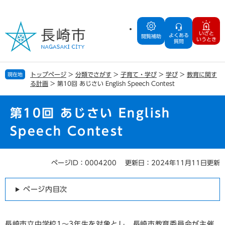
ペ
メ
ー
ニ
ジ
ュ
いざと
よくある
の
ー
閲覧補助
いうとき
質問
先
を
頭
飛
で
ば
トップページ
>
分類でさがす
>
子育て・学び
>
学び
>
教育に関す
現在地
す
し
る計画
>
第10回 あじさい English Speech Contest
。
て
本
文
第10回 あじさい English
へ
Speech Contest
ページID：0004200
更新日：2024年11月11日更新
本
文
ページ内目次
長崎市立中学校1～3年生を対象とし、長崎市教育委員会が主催