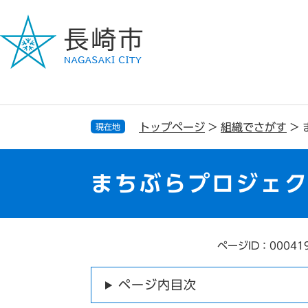
ペ
メ
ー
ニ
ジ
ュ
の
ー
先
を
頭
飛
で
ば
す
し
トップページ
>
組織でさがす
>
現在地
。
て
本
文
まちぶらプロジェク
へ
ページID：00041
本
文
ページ内目次