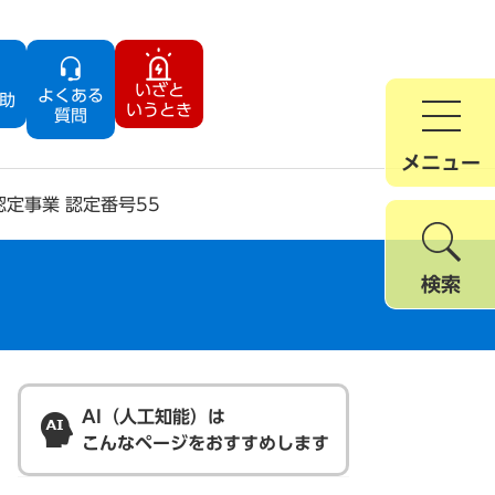
いざと
よくある
助
いうとき
質問
メニュー
定事業 認定番号55
検索
AI（人工知能）は
こんなページをおすすめします