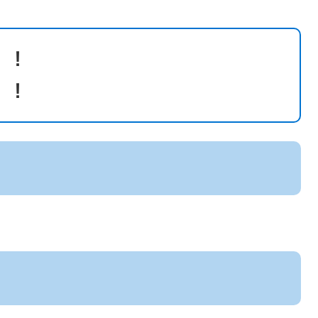
！！
！！