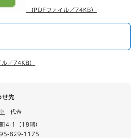
（PDFファイル／74KB）
ル／74KB）
わせ先
室
代表
4-1（18階）
95-829-1175