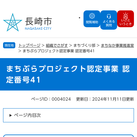
ペ
メ
ー
ニ
ジ
ュ
いざと
よくある
の
ー
閲覧補助
いうとき
質問
先
を
頭
飛
で
ば
トップページ
>
組織でさがす
>
まちづくり部
>
まちなか事業推進室
現在地
す
し
>
まちぶらプロジェクト認定事業 認定番号41
。
て
本
文
まちぶらプロジェクト認定事業 認
へ
定番号41
ページID：0004024
更新日：2024年11月11日更新
本
文
ページ内目次