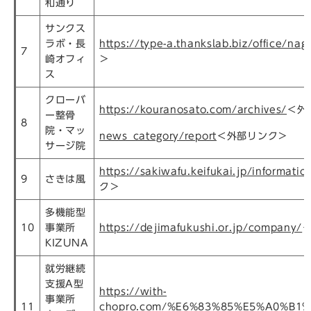
和通り
サンクス
ラボ・長
https://type-a.thankslab.biz/office/naga
7
崎オフィ
＞
ス
クローバ
https://kouranosato.com/archives/
＜外
ー整骨
8
院・マッ
news_category/report
＜外部リンク＞
サージ院
https://sakiwafu.keifukai.jp/informatio
9
さきは風
ク＞
多機能型
10
事業所
https://dejimafukushi.or.jp/company/
KIZUNA
就労継続
支援A型
https://with-
事業所
11
chopro.com/%E6%83%85%E5%A0%B1