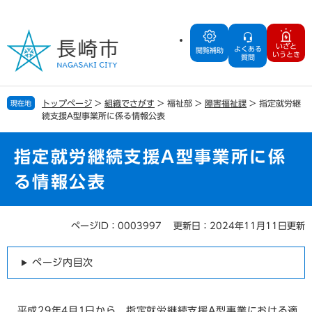
ペ
メ
ー
ニ
ジ
ュ
いざと
よくある
の
ー
閲覧補助
いうとき
質問
先
を
頭
飛
で
ば
トップページ
>
組織でさがす
>
福祉部
>
障害福祉課
>
指定就労継
現在地
す
し
続支援A型事業所に係る情報公表
。
て
本
文
指定就労継続支援A型事業所に係
へ
る情報公表
ページID：0003997
更新日：2024年11月11日更新
本
文
ページ内目次
平成29年4月1日から、指定就労継続支援A型事業における適