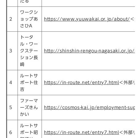
たる
ワークシ
2
ョップあ
https://www.yuuwakai.or.jp/about/
＜
さひA
トータ
ル・ワー
3
クステー
http://shinshin-rengou-nagasaki.or.jp/o
ション長
崎
ルートサ
4
ポート住
https://in-route.net/entry7.html
＜外部リ
吉
ファーマ
5
ーズきん
https://cosmos-kai.jp/employment-supp
かい
ルートサ
6
ポート昭
https://in-route.net/entry7.html
＜外部リ