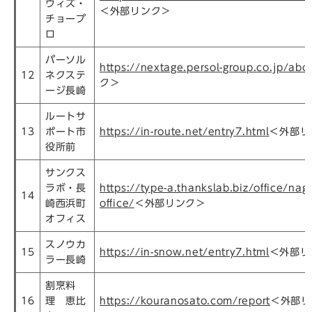
ウィズ・
＜外部リンク＞
チョープ
ロ
パーソル
https://nextage.persol-group.co.jp/abo
12
ネクステ
ク＞
ージ長崎
ルートサ
13
ポート市
https://in-route.net/entry7.html
＜外部リ
役所前
サンクス
ラボ・長
https://type-a.thankslab.biz/office/na
14
崎西浜町
office/
＜外部リンク＞
オフィス
スノウカ
15
https://in-snow.net/entry7.html
＜外部リ
ラー長崎
割烹料
16
理 恵比
https://kouranosato.com/report
＜外部リ