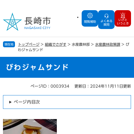
ペ
メ
ー
ニ
ジ
ュ
いざと
よくある
の
ー
閲覧補助
いうとき
質問
先
を
頭
飛
で
ば
トップページ
>
組織でさがす
>
水産農林部
>
水産農林政策課
>
び
現在地
す
し
わジャムサンド
。
て
本
文
びわジャムサンド
へ
ページID：0003934
更新日：2024年11月11日更新
本
文
ページ内目次