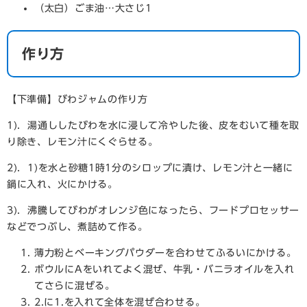
（太白）ごま油…大さじ1
作り方
【下準備】びわジャムの作り方
1)．湯通ししたびわを水に浸して冷やした後、皮をむいて種を取
り除き、レモン汁にくぐらせる。
2)．1)を水と砂糖1時1分のシロップに漬け、レモン汁と一緒に
鍋に入れ、火にかける。
3)．沸騰してびわがオレンジ色になったら、フードプロセッサー
などでつぶし、煮詰めて作る。
薄力粉とベーキングパウダーを合わせてふるいにかける。
ボウルにAをいれてよく混ぜ、牛乳・バニラオイルを入れ
てさらに混ぜる。
2.に1.を入れて全体を混ぜ合わせる。