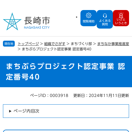
ペ
メ
ー
ニ
ジ
ュ
いざと
よくある
の
ー
閲覧補助
いうとき
質問
先
を
頭
飛
で
ば
トップページ
>
組織でさがす
>
まちづくり部
>
まちなか事業推進室
現在地
す
し
>
まちぶらプロジェクト認定事業 認定番号40
。
て
本
文
まちぶらプロジェクト認定事業 認
へ
定番号40
ページID：0003918
更新日：2024年11月11日更新
本
文
ページ内目次