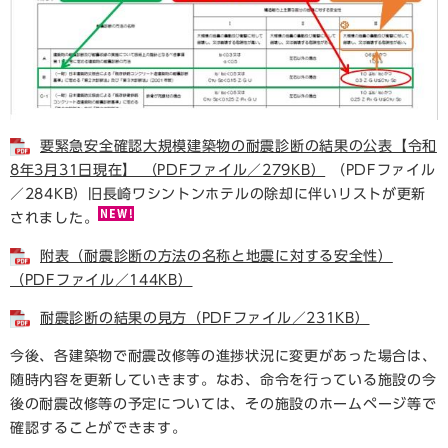
要緊急安全確認大規模建築物の耐震診断の結果の公表【令和
8年3月31日現在】 （PDFファイル／279KB）
（PDFファイル
／284KB）旧長崎ワシントンホテルの除却に伴いリストが更新
されました。
附表（耐震診断の方法の名称と地震に対する安全性）
（PDFファイル／144KB）
耐震診断の結果の見方（PDFファイル／231KB）
今後、各建築物で耐震改修等の進捗状況に変更があった場合は、
随時内容を更新していきます。なお、命令を行っている施設の今
後の耐震改修等の予定については、その施設のホームページ等で
確認することができます。