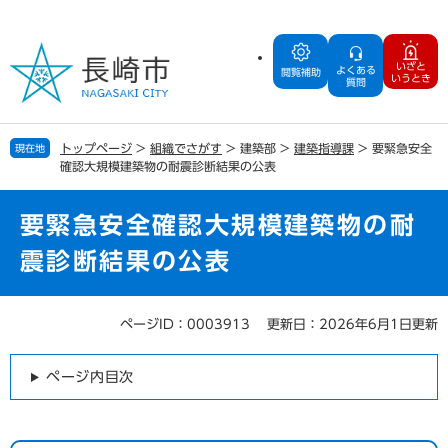
ペ
メ
ー
ニ
ジ
ュ
いざと
よくある
の
ー
閲覧補助
いうとき
質問
先
を
頭
飛
で
ば
トップページ
>
組織でさがす
>
建築部
>
建築指導課
>
要緊急安全
現在地
す
し
確認大規模建築物の耐震診断結果の公表
。
て
本
文
要緊急安全確認大規模建築物の耐
へ
震診断結果の公表
ページID：0003913
更新日：2026年6月1日更新
本
文
ページ内目次