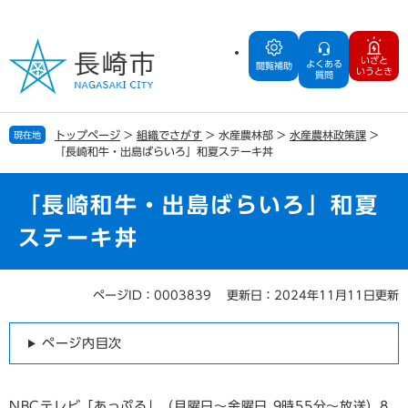
ペ
メ
ー
ニ
ジ
ュ
いざと
よくある
の
ー
閲覧補助
いうとき
質問
先
を
頭
飛
で
ば
トップページ
>
組織でさがす
>
水産農林部
>
水産農林政策課
>
現在地
す
し
「長崎和牛・出島ばらいろ」和夏ステーキ丼
。
て
本
文
「長崎和牛・出島ばらいろ」和夏
へ
ステーキ丼
ページID：0003839
更新日：2024年11月11日更新
本
文
ページ内目次
NBCテレビ「あっぷる」（月曜日～金曜日 9時55分～放送）8