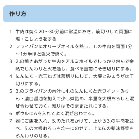
作り方
牛肉は焼く20～30分前に常温におき、筋切りして両面に
塩・こしょうをする
フライパンにオリーブオイルを熱し、1.の牛肉を両面1分
～1分半ほど強火で焼く。
2.の焼きあがった牛肉をアルミホイルでしっかり包んで余
熱でじんわりと火を通し、食べる直前にそぎ切りにする。
にんにく・赤玉ねぎは薄切りにして、大葉とみょうがは千
切りにする。
3.のフライパンの肉汁に4.のにんにくと赤ワイン・みり
ん・濃口醤油を加えて少し煮詰め、半量を大根おろしと混
ぜ合わせておく。残りはそのままたれにする。
ボウルにAを入れてよく混ぜ合わせる。
器にご飯を入れ、5.のたれをかけて、上から3.の牛肉を並
べ、5.の大根おろしを均一にのせて、上に6.の薬味野菜を
ふんわりのせる。