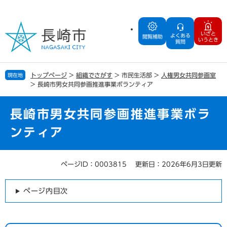
ペ
メ
ー
ニ
ジ
ュ
いざと
よくある
の
ー
閲覧補助
いうとき
質問
先
を
頭
飛
で
ば
トップページ
>
組織でさがす
>
市民生活部
>
人権男女共同参画室
現在地
す
し
>
長崎市男女共同参画推進事業ボランティア
。
て
本
文
長崎市男女共同参画推進事業ボラ
へ
ンティア
ページID：0003815
更新日：2026年6月3日更新
本
文
ページ内目次