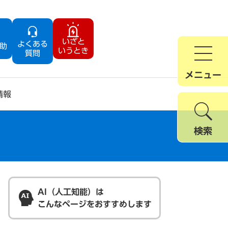
いざと
よくある
助
いうとき
質問
メニュー
情報
検索
AI（人工知能）は
こんなページをおすすめします