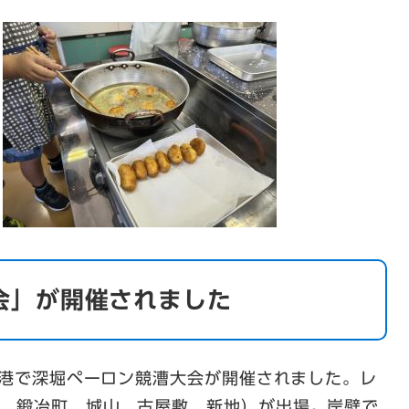
会」が開催されました
新漁港で深堀ペーロン競漕大会が開催されました。レ
営、鍛冶町、城山、古屋敷、新地）が出場。岸壁で