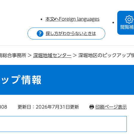
本文へ
Foreign languages
閲覧補
探し方がわからないときは
南総合事務所
>
深堀地域センター
>
深堀地区のピックアップ
アップ情報
808
更新日：2026年7月31日更新
印刷ページ表示