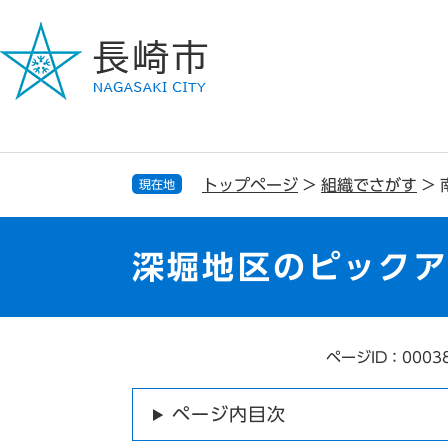
ペ
メ
ー
ニ
ジ
ュ
の
ー
先
を
頭
飛
で
ば
す
し
トップページ
>
組織でさがす
>
現在地
。
て
本
文
深堀地区のピック
へ
ページID：0003
本
文
ページ内目次