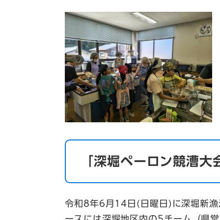
「深堀ペーロン競漕大
令和8年6月14日(日曜日)に深堀
ースには深堀地区内の5チーム（県