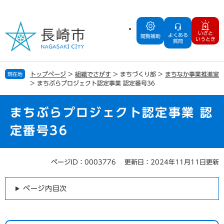
ペ
メ
ー
ニ
ジ
ュ
いざと
よくある
の
ー
閲覧補助
いうとき
質問
先
を
頭
飛
で
ば
トップページ
>
組織でさがす
>
まちづくり部
>
まちなか事業推進室
現在地
す
し
>
まちぶらプロジェクト認定事業 認定番号36
。
て
本
文
まちぶらプロジェクト認定事業 認
へ
定番号36
ページID：0003776
更新日：2024年11月11日更新
本
文
ページ内目次