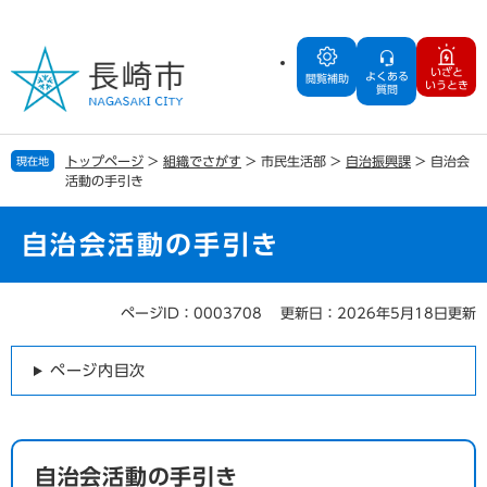
ペ
メ
ー
ニ
ジ
ュ
いざと
よくある
の
ー
閲覧補助
いうとき
質問
先
を
頭
飛
で
ば
トップページ
>
組織でさがす
>
市民生活部
>
自治振興課
>
自治会
現在地
す
し
活動の手引き
。
て
本
文
自治会活動の手引き
へ
ページID：0003708
更新日：2026年5月18日更新
本
文
ページ内目次
自治会活動の手引き