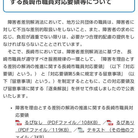
する長崎市職員対応要領等について
障害者差別解消法において、地方公共団体の職員は、障害者に
対して不当な差別的取扱いをしないこと、また、障害者の求めに
応じ、負担が過重でない限りは、必要かつ合理的配慮の提供をし
なければならないこととされています。
そこで、長崎市においては、障害者差別解消法に基づき、 長
崎市職員が遵守すべき服務規律の一環として、「障害を理由とす
る差別の解消の推進に関する長崎市職員対応要領」（以下「対応
要領」という。） と「対応要領第5条に規定する留意事項」（以
下「留意事項」という。）を制定するとともに、この対応要領及
び留意事項に関する「逐条解説」を併せて作成しましたので公表
いたします。
障害を理由とする差別の解消の推進に関する長崎市職員対
応要領
るびなし （PDFファイル／108KB）
／
るびあり
（PDFファイル／119KB）
／
テキスト （その他のフ
ァイル／3KB）