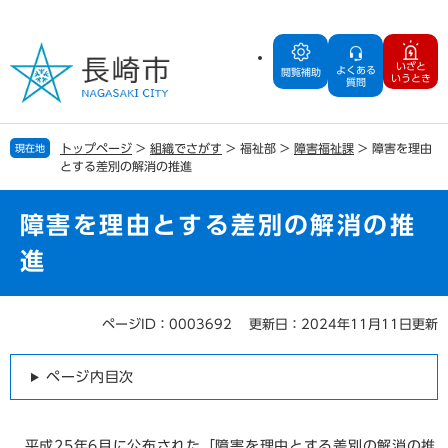
ペ
メ
ー
ニ
ジ
ュ
いざと
よくある
の
ー
閲覧補助
いうとき
質問
先
を
頭
飛
で
ば
トップページ
>
組織でさがす
>
福祉部
>
障害福祉課
>
障害を理由
現在地
す
し
とする差別の解消の推進
。
て
本
文
障害を理由とする差別の解消の推
へ
進
ページID：0003692
更新日：2024年11月11日更新
本
文
ページ内目次
平成25年6月に公布された「障害を理由とする差別の解消の推