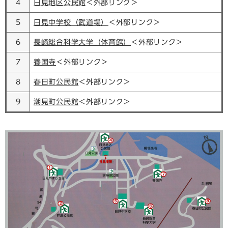
4
日見地区公民館
＜外部リンク＞
5
日見中学校（武道場）
＜外部リンク＞
6
長崎総合科学大学（体育館）
＜外部リンク＞
7
養国寺
＜外部リンク＞
8
春日町公民館
＜外部リンク＞
9
潮見町公民館
＜外部リンク＞