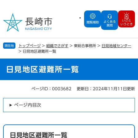
ペ
メ
ー
ニ
ジ
ュ
いざと
よくある
の
ー
閲覧補助
いうとき
質問
先
を
頭
飛
で
ば
トップページ
>
組織でさがす
>
東総合事務所
>
日見地域センター
現在地
す
し
>
日見地区避難所一覧
。
て
本
文
日見地区避難所一覧
へ
ページID：0003682
更新日：2024年11月11日更新
本
文
ページ内目次
日見地区避難所一覧