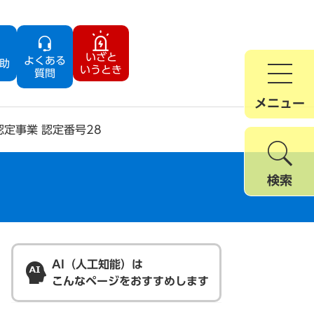
いざと
よくある
助
いうとき
質問
メニュー
定事業 認定番号28
検索
AI（人工知能）は
こんなページをおすすめします