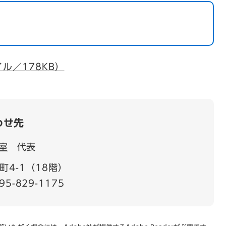
ル／178KB）
わせ先
室
代表
4-1（18階）
95-829-1175