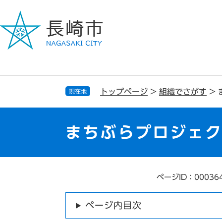
ペ
メ
ー
ニ
ジ
ュ
の
ー
先
を
頭
飛
で
ば
す
し
トップページ
>
組織でさがす
>
現在地
。
て
本
文
まちぶらプロジェク
へ
ページID：00036
本
文
ページ内目次