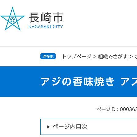
ペ
メ
ー
ニ
ジ
ュ
の
ー
先
を
頭
飛
で
ば
す
し
トップページ
>
組織でさがす
>
現在地
。
て
本
文
アジの香味焼き ア
へ
ページID：00036
本
文
ページ内目次