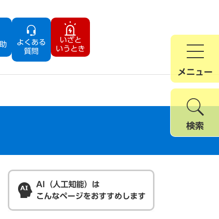
いざと
よくある
助
いうとき
質問
メニュー
検索
AI（人工知能）は
こんなページをおすすめします