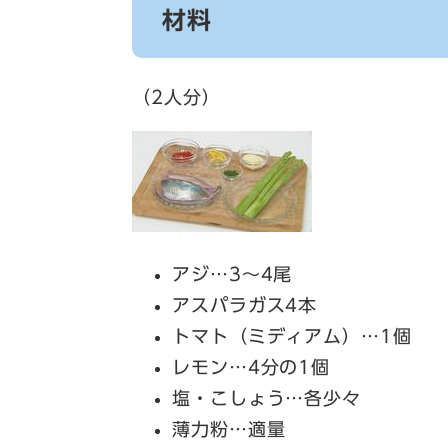
材料
（2人分）
アジ…3～4尾
アスパラガス4本
トマト（ミディアム）…1個
レモン…4分の1個
塩・こしょう…各少々
薄力粉…適量