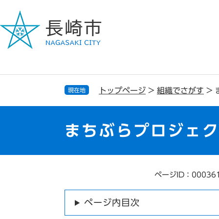
ペ
メ
ー
ニ
ジ
ュ
の
ー
先
を
頭
飛
で
ば
す
し
トップページ
>
組織でさがす
>
現在地
。
て
本
文
まちぶらプロジェク
へ
ページID：00036
本
文
ページ内目次