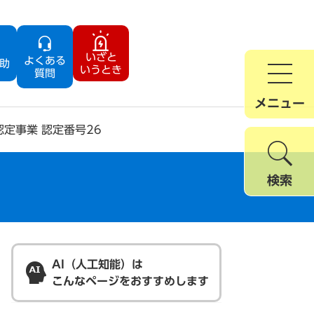
いざと
よくある
助
いうとき
質問
メニュー
定事業 認定番号26
検索
AI（人工知能）は
こんなページをおすすめします