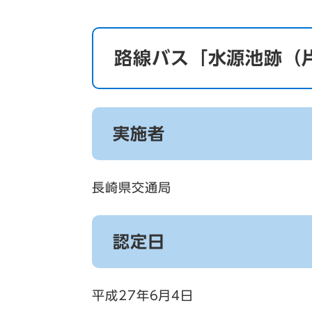
路線バス「水源池跡（
実施者
長崎県交通局
認定日
平成27年6月4日