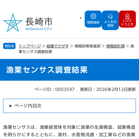
ペ
メ
ー
ニ
ジ
ュ
いざと
よくある
の
ー
閲覧補助
いうとき
質問
先
を
頭
飛
で
ば
トップページ
>
組織でさがす
>
情報政策推進部
>
情報統計課
>
漁
現在地
す
し
業センサス調査結果
。
て
本
文
漁業センサス調査結果
へ
ページID：0003597
更新日：2026年2月12日更新
本
文
ページ内目次
漁業センサスは、漁業経営体を対象に漁業の生産構造、就業構造
を明らかにするとともに、漁村、水産物流通・加工業などの漁業