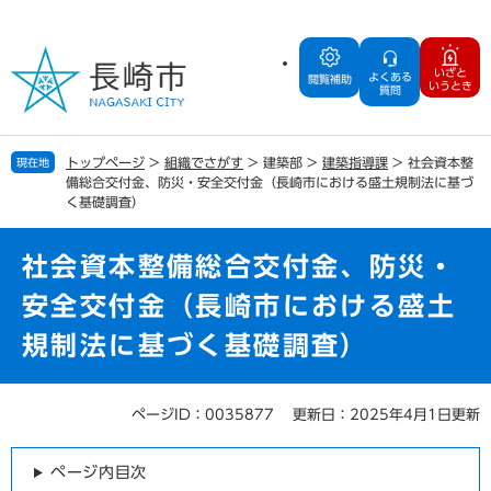
ペ
メ
ー
ニ
ジ
ュ
いざと
よくある
の
ー
閲覧補助
いうとき
質問
先
を
頭
飛
で
ば
トップページ
>
組織でさがす
>
建築部
>
建築指導課
>
社会資本整
現在地
す
し
備総合交付金、防災・安全交付金（長崎市における盛土規制法に基づ
。
て
く基礎調査）
本
文
社会資本整備総合交付金、防災・
へ
安全交付金（長崎市における盛土
規制法に基づく基礎調査）
ページID：0035877
更新日：2025年4月1日更新
本
文
ページ内目次