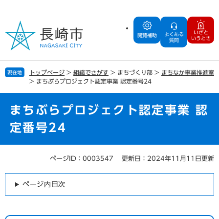
ペ
メ
ー
ニ
ジ
ュ
いざと
よくある
の
ー
閲覧補助
いうとき
質問
先
を
頭
飛
で
ば
トップページ
>
組織でさがす
>
まちづくり部
>
まちなか事業推進室
現在地
す
し
>
まちぶらプロジェクト認定事業 認定番号24
。
て
本
文
まちぶらプロジェクト認定事業 認
へ
定番号24
ページID：0003547
更新日：2024年11月11日更新
本
文
ページ内目次