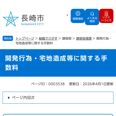
ペ
メ
ー
ニ
ジ
ュ
いざと
よくある
の
ー
閲覧補助
いうとき
質問
先
を
頭
飛
で
ば
トップページ
>
組織でさがす
>
建築部
>
建築指導課
>
開発行為・
現在地
す
し
宅地造成等に関する手数料
。
て
本
文
開発行為・宅地造成等に関する手
へ
数料
ページID：0003538
更新日：2026年4月1日更新
本
文
ページ内目次