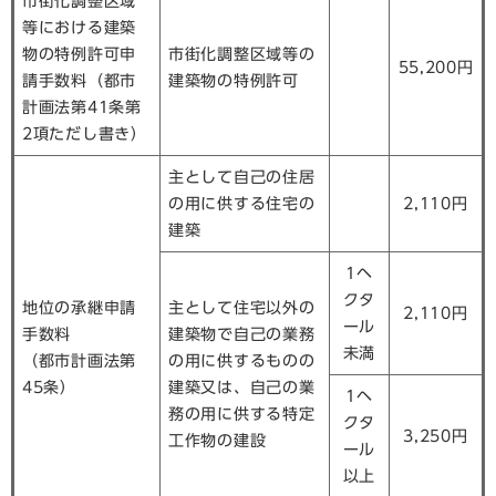
市街化調整区域
等における建築
物の特例許可申
市街化調整区域等の
55,200円
請手数料（都市
建築物の特例許可
計画法第41条第
2項ただし書き）
主として自己の住居
の用に供する住宅の
2,110円
建築
1ヘ
クタ
地位の承継申請
主として住宅以外の
2,110円
ール
手数料
建築物で自己の業務
未満
（都市計画法第
の用に供するものの
45条）
建築又は、自己の業
1ヘ
務の用に供する特定
クタ
3,250円
工作物の建設
ール
以上