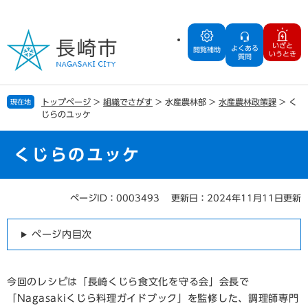
ペ
メ
ー
ニ
ジ
ュ
いざと
よくある
の
ー
閲覧補助
いうとき
質問
先
を
頭
飛
で
ば
トップページ
>
組織でさがす
>
水産農林部
>
水産農林政策課
>
く
現在地
す
し
じらのユッケ
。
て
本
文
くじらのユッケ
へ
ページID：0003493
更新日：2024年11月11日更新
本
文
ページ内目次
今回のレシピは「長崎くじら食文化を守る会」会長で
「Nagasakiくじら料理ガイドブック」を監修した、調理師専門