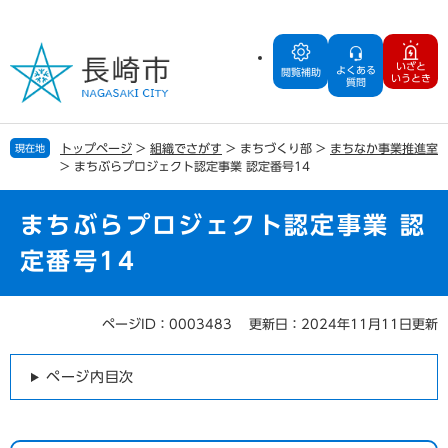
ペ
メ
ー
ニ
ジ
ュ
いざと
よくある
の
ー
閲覧補助
いうとき
質問
先
を
頭
飛
で
ば
トップページ
>
組織でさがす
>
まちづくり部
>
まちなか事業推進室
現在地
す
し
>
まちぶらプロジェクト認定事業 認定番号14
。
て
本
文
まちぶらプロジェクト認定事業 認
へ
定番号14
ページID：0003483
更新日：2024年11月11日更新
本
文
ページ内目次