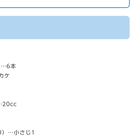
）…6本
カケ
20cc
り）…小さじ1