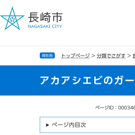
ペ
メ
ー
ニ
ジ
ュ
の
ー
先
を
頭
飛
で
ば
す
し
トップページ
>
分類でさがす
>
現在地
。
て
本
文
アカアシエビのガ
へ
ページID：00034
本
文
ページ内目次