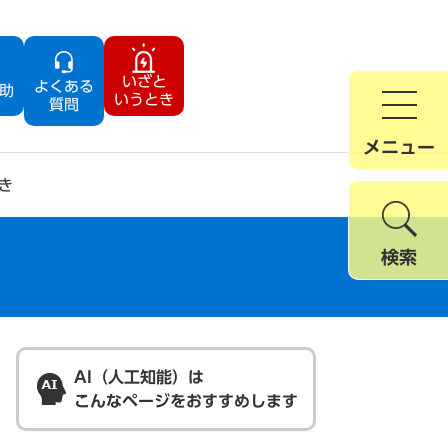
いざと
よくある
助
いうとき
質問
メニュー
き
検索
AI（人工知能）は
こんなページをおすすめします