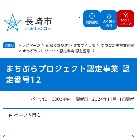
ペ
メ
ー
ニ
ジ
ュ
いざと
よくある
の
ー
閲覧補助
いうとき
質問
先
を
頭
飛
で
ば
トップページ
>
組織でさがす
>
まちづくり部
>
まちなか事業推進室
現在地
す
し
>
まちぶらプロジェクト認定事業 認定番号12
。
て
本
文
まちぶらプロジェクト認定事業 認
へ
定番号12
ページID：0003444
更新日：2024年11月11日更新
本
文
ページ内目次