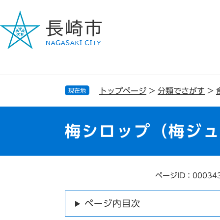
ペ
メ
ー
ニ
ジ
ュ
の
ー
先
を
頭
飛
で
ば
す
し
トップページ
>
分類でさがす
>
現在地
。
て
本
文
梅シロップ（梅ジ
へ
ページID：00034
本
文
ページ内目次