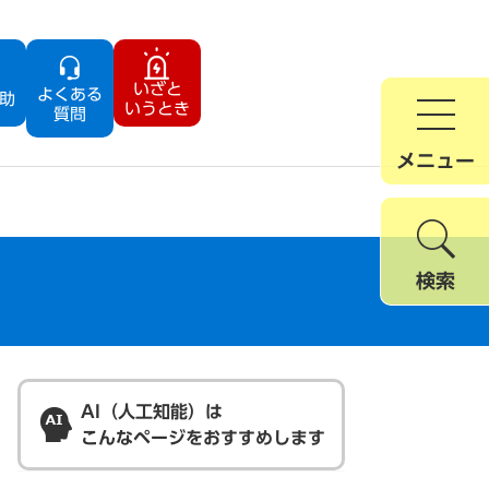
いざと
よくある
助
いうとき
質問
メニュー
検索
AI（人工知能）は
こんなページをおすすめします