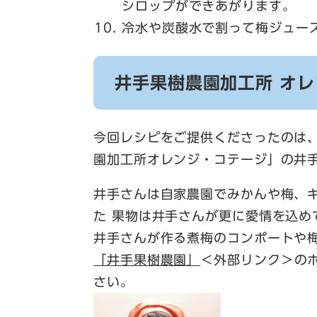
シロップができあがります。
冷水や炭酸水で割って梅ジュー
井手果樹農園加工所 オ
今回レシピをご提供くださったのは
園加工所オレンジ・コテージ」の井
井手さんは自家農園でみかんや梅、
た 果物は井手さんが更に愛情を込め
井手さんが作る煮梅のコンポートや
「井手果樹農園」
＜外部リンク＞
の
さい。