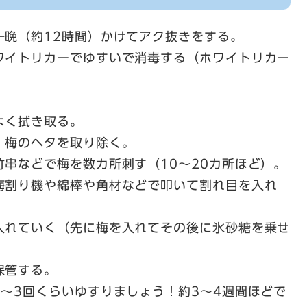
一晩（約12時間）かけてアク抜きをする。
ワイトリカーでゆすいで消毒する（ホワイトリカー
よく拭き取る。
、梅のヘタを取り除く。
串などで梅を数カ所刺す（10～20カ所ほど）。
梅割り機や綿棒や角材などで叩いて割れ目を入れ
入れていく（先に梅を入れてその後に氷砂糖を乗せ
保管する。
～3回くらいゆすりましょう！約3～4週間ほどで