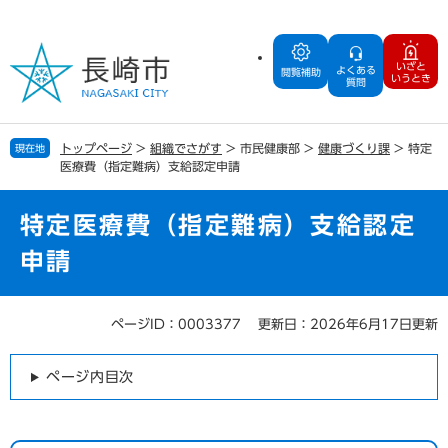
ペ
メ
ー
ニ
ジ
ュ
いざと
よくある
の
ー
閲覧補助
いうとき
質問
先
を
頭
飛
で
ば
トップページ
>
組織でさがす
>
市民健康部
>
健康づくり課
>
特定
現在地
す
し
医療費（指定難病）支給認定申請
。
て
本
文
特定医療費（指定難病）支給認定
へ
申請
ページID：0003377
更新日：2026年6月17日更新
本
文
ページ内目次