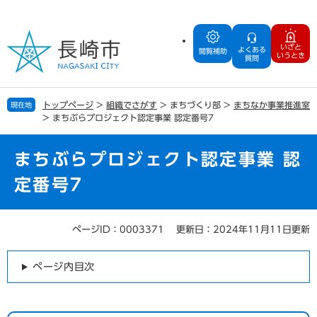
ペ
メ
ー
ニ
ジ
ュ
いざと
よくある
の
ー
閲覧補助
いうとき
質問
先
を
頭
飛
で
ば
トップページ
>
組織でさがす
>
まちづくり部
>
まちなか事業推進室
現在地
す
し
>
まちぶらプロジェクト認定事業 認定番号7
。
て
本
文
まちぶらプロジェクト認定事業 認
へ
定番号7
ページID：0003371
更新日：2024年11月11日更新
本
文
ページ内目次