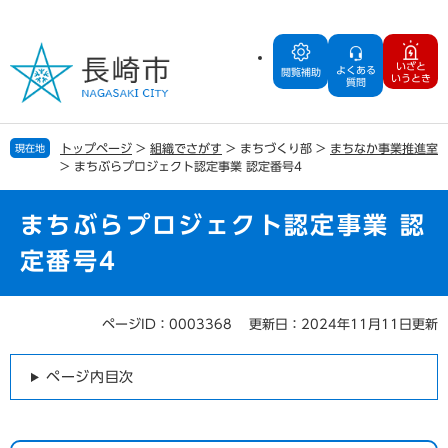
ペ
メ
ー
ニ
ジ
ュ
いざと
よくある
の
ー
閲覧補助
いうとき
質問
先
を
頭
飛
で
ば
トップページ
>
組織でさがす
>
まちづくり部
>
まちなか事業推進室
現在地
す
し
>
まちぶらプロジェクト認定事業 認定番号4
。
て
本
文
まちぶらプロジェクト認定事業 認
へ
定番号4
ページID：0003368
更新日：2024年11月11日更新
本
文
ページ内目次