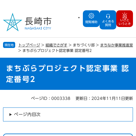
ペ
メ
ー
ニ
ジ
ュ
いざと
よくある
の
ー
閲覧補助
いうとき
質問
先
を
頭
飛
で
ば
トップページ
>
組織でさがす
>
まちづくり部
>
まちなか事業推進室
現在地
す
し
>
まちぶらプロジェクト認定事業 認定番号2
。
て
本
文
まちぶらプロジェクト認定事業 認
へ
定番号2
ページID：0003338
更新日：2024年11月11日更新
本
文
ページ内目次