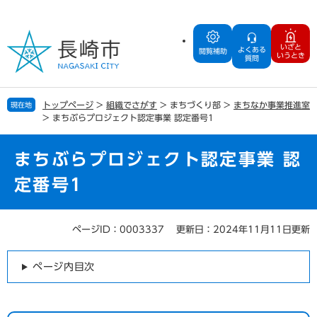
ペ
メ
ー
ニ
ジ
ュ
いざと
よくある
の
ー
閲覧補助
いうとき
質問
先
を
頭
飛
で
ば
トップページ
>
組織でさがす
>
まちづくり部
>
まちなか事業推進室
現在地
す
し
>
まちぶらプロジェクト認定事業 認定番号1
。
て
本
文
まちぶらプロジェクト認定事業 認
へ
定番号1
ページID：0003337
更新日：2024年11月11日更新
本
文
ページ内目次