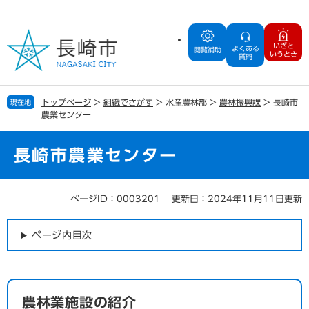
ペ
メ
ー
ニ
ジ
ュ
いざと
よくある
の
ー
閲覧補助
いうとき
質問
先
を
頭
飛
で
ば
トップページ
>
組織でさがす
>
水産農林部
>
農林振興課
>
長崎市
現在地
す
し
農業センター
。
て
本
文
長崎市農業センター
へ
ページID：0003201
更新日：2024年11月11日更新
本
文
ページ内目次
農林業施設の紹介